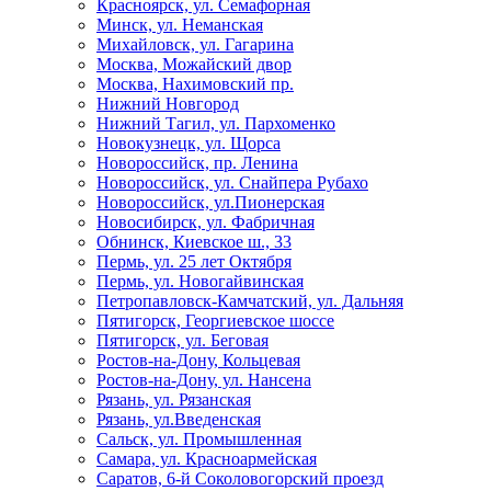
Красноярск, ул. Семафорная
Минск, ул. Неманская
Михайловск, ул. Гагарина
Москва, Можайский двор
Москва, Нахимовский пр.
Нижний Новгород
Нижний Тагил, ул. Пархоменко
Новокузнецк, ул. Щорса
Новороссийск, пр. Ленина
Новороссийск, ул. Снайпера Рубахо
Новороссийск, ул.Пионерская
Новосибирск, ул. Фабричная
Обнинск, Киевское ш., 33
Пермь, ул. 25 лет Октября
Пермь, ул. Новогайвинская
Петропавловск-Камчатский, ул. Дальняя
Пятигорск, Георгиевское шоссе
Пятигорск, ул. Беговая
Ростов-на-Дону, Кольцевая
Ростов-на-Дону, ул. Нансена
Рязань, ул. Рязанская
Рязань, ул.Введенская
Сальск, ул. Промышленная
Самара, ул. Красноармейская
Саратов, 6-й Соколовогорский проезд