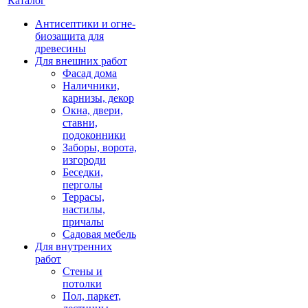
Каталог
Антисептики и огне-
биозащита для
древесины
Для внешних работ
Фасад дома
Наличники,
карнизы, декор
Окна, двери,
ставни,
подоконники
Заборы, ворота,
изгороди
Беседки,
перголы
Террасы,
настилы,
причалы
Садовая мебель
Для внутренних
работ
Стены и
потолки
Пол, паркет,