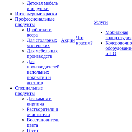
Детская мебель
и игрушки
Интерьерные краски
Профессиональные
Услуги
продукты
Пробники и
Мобильная
веера
Что
колор студия
Для столярных
Акции
красим?
Колеровочно
мастерских
оборудовани
Для мебельных
и ПО
производств
Для
производителей
напольных
покрытий и
лестниц
Специальные
продукты
Для камня и
кирпича
Растворители и
очистители
Восстановитель
цвета
Грунт