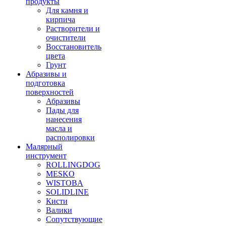
продукты
Для камня и
кирпича
Растворители и
очистители
Восстановитель
цвета
Грунт
Абразивы и
подготовка
поверхностей
Абразивы
Пады для
нанесения
масла и
располировки
Малярный
инструмент
ROLLINGDOG
MESKO
WISTOBA
SOLIDLINE
Кисти
Валики
Сопутствующие