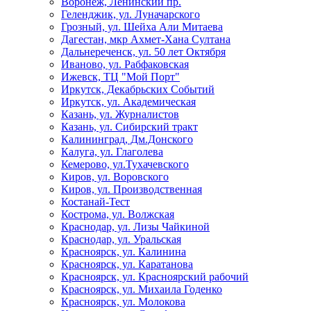
Воронеж, Ленинский пр.
Геленджик, ул. Луначарского
Грозный, ул. Шейха Али Митаева
Дагестан, мкр Ахмет-Хана Султана
Дальнереченск, ул. 50 лет Октября
Иваново, ул. Рабфаковская
Ижевск, ТЦ "Мой Порт"
Иркутск, Декабрьских Событий
Иркутск, ул. Академическая
Казань, ул. Журналистов
Казань, ул. Сибирский тракт
Калининград, Дм.Донского
Калуга, ул. Глаголева
Кемерово, ул.Тухачевского
Киров, ул. Воровского
Киров, ул. Производственная
Костанай-Тест
Кострома, ул. Волжская
Краснодар, ул. Лизы Чайкиной
Краснодар, ул. Уральская
Красноярск, ул. Калинина
Красноярск, ул. Каратанова
Красноярск, ул. Красноярский рабочий
Красноярск, ул. Михаила Годенко
Красноярск, ул. Молокова