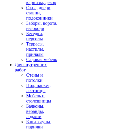
карнизы, декор
Окна, двери,
ставни,
подоконники
Заборы, ворота,
изгороди
Беседки,
перголы
Террасы,
настилы,
причалы
Садовая мебель
Для внутренних
работ
Стены и
потолки
Пол, паркет,
лестницы
Мебель и
столешницы
Балконы,
веранды,
лоджии
Бани, сауны,
парилки