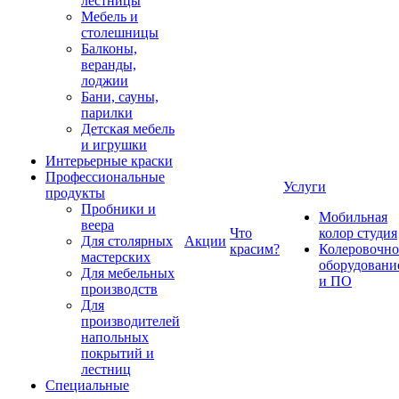
лестницы
Мебель и
столешницы
Балконы,
веранды,
лоджии
Бани, сауны,
парилки
Детская мебель
и игрушки
Интерьерные краски
Профессиональные
Услуги
продукты
Пробники и
Мобильная
веера
Что
колор студия
Для столярных
Акции
красим?
Колеровочно
мастерских
оборудовани
Для мебельных
и ПО
производств
Для
производителей
напольных
покрытий и
лестниц
Специальные