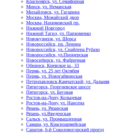
Красноярск, ул. Семафорная
Минск, ул. Неманская
Михайловск, ул. Гагарина
Москва, Можайский двор
Москва, Нахимовский пр.
Нижний Новгород
Нижний Тагил, ул. Пархоменко
Новокузнецк, ул. Щорса
Новороссийск, пр. Ленина
Новороссийск, ул. Снайпера Рубахо
Новороссийск, ул.Пионерская
Новосибирск, ул. Фабричная
Обнинск, Киевское ш., 33
Пермь, ул. 25 лет Октября
Пермь, ул. Новогайвинская
Петропавловск-Камчатский, ул. Дальняя
Пятигорск, Георгиевское шоссе
Пятигорск, ул. Беговая
Ростов-на-Дону, Кольцевая
Ростов-на-Дону, ул. Нансена
Рязань, ул. Рязанская
Рязань, ул.Введенская
Сальск, ул. Промышленная
Самара, ул. Красноармейская
Саратов, 6-й Соколовогорский проезд