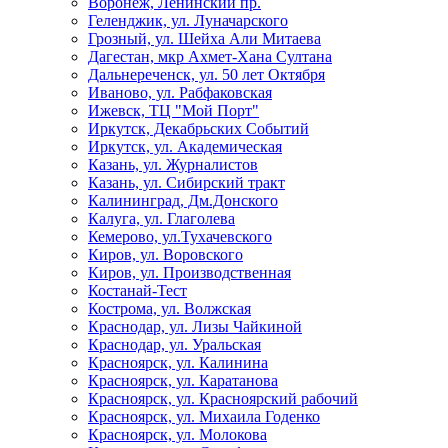
Воронеж, Ленинский пр.
Геленджик, ул. Луначарского
Грозный, ул. Шейха Али Митаева
Дагестан, мкр Ахмет-Хана Султана
Дальнереченск, ул. 50 лет Октября
Иваново, ул. Рабфаковская
Ижевск, ТЦ "Мой Порт"
Иркутск, Декабрьских Событий
Иркутск, ул. Академическая
Казань, ул. Журналистов
Казань, ул. Сибирский тракт
Калининград, Дм.Донского
Калуга, ул. Глаголева
Кемерово, ул.Тухачевского
Киров, ул. Воровского
Киров, ул. Производственная
Костанай-Тест
Кострома, ул. Волжская
Краснодар, ул. Лизы Чайкиной
Краснодар, ул. Уральская
Красноярск, ул. Калинина
Красноярск, ул. Каратанова
Красноярск, ул. Красноярский рабочий
Красноярск, ул. Михаила Годенко
Красноярск, ул. Молокова