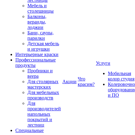
лестницы
Мебель и
столешницы
Балконы,
веранды,
лоджии
Бани, сауны,
парилки
Детская мебель
и игрушки
Интерьерные краски
Профессиональные
Услуги
продукты
Пробники и
Мобильная
веера
Что
колор студия
Для столярных
Акции
красим?
Колеровочно
мастерских
оборудовани
Для мебельных
и ПО
производств
Для
производителей
напольных
покрытий и
лестниц
Специальные