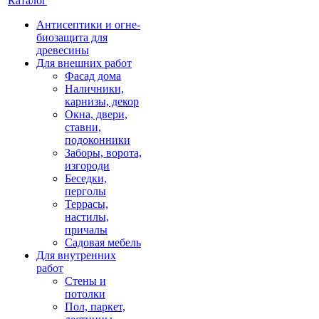
Каталог
Антисептики и огне-
биозащита для
древесины
Для внешних работ
Фасад дома
Наличники,
карнизы, декор
Окна, двери,
ставни,
подоконники
Заборы, ворота,
изгороди
Беседки,
перголы
Террасы,
настилы,
причалы
Садовая мебель
Для внутренних
работ
Стены и
потолки
Пол, паркет,