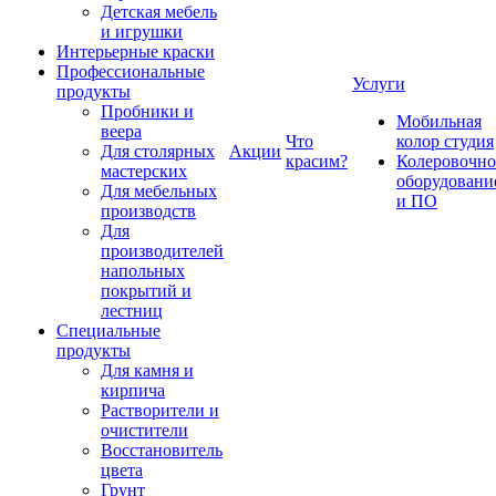
Детская мебель
и игрушки
Интерьерные краски
Профессиональные
Услуги
продукты
Пробники и
Мобильная
веера
Что
колор студия
Для столярных
Акции
красим?
Колеровочно
мастерских
оборудовани
Для мебельных
и ПО
производств
Для
производителей
напольных
покрытий и
лестниц
Специальные
продукты
Для камня и
кирпича
Растворители и
очистители
Восстановитель
цвета
Грунт