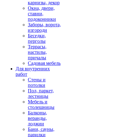
карнизы, декор
Окна, двери,
ставни,
подоконники
Заборы, ворота,
изгороди
Беседки,
перголы
Террасы,
настилы,
причалы
Садовая мебель
Для внутренних
работ
Стены и
потолки
Пол, паркет,
лестницы
Мебель и
столешницы
Балконы,
веранды,
лоджии
Бани, сауны,
парилки