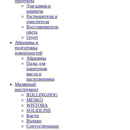
продукты
Для камня и
кирпича
Растворители и
очистители
Восстановитель
цвета
Грунт
Абразивы и
подготовка
поверхностей
Абразивы
Пады для
нанесения
масла и
располировки
Малярный
инструмент
ROLLINGDOG
MESKO
WISTOBA
SOLIDLINE
Кисти
Валики
Сопутствующие