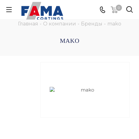
0
Главная
-
О компании
-
Бренды
-
mako
MAKO