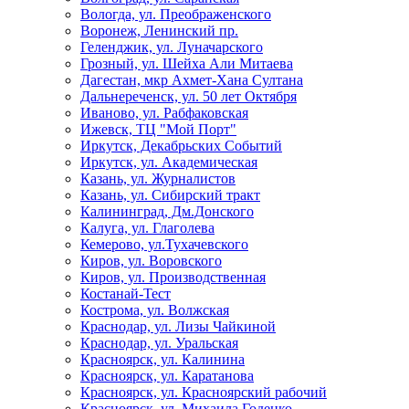
Вологда, ул. Преображенского
Воронеж, Ленинский пр.
Геленджик, ул. Луначарского
Грозный, ул. Шейха Али Митаева
Дагестан, мкр Ахмет-Хана Султана
Дальнереченск, ул. 50 лет Октября
Иваново, ул. Рабфаковская
Ижевск, ТЦ "Мой Порт"
Иркутск, Декабрьских Событий
Иркутск, ул. Академическая
Казань, ул. Журналистов
Казань, ул. Сибирский тракт
Калининград, Дм.Донского
Калуга, ул. Глаголева
Кемерово, ул.Тухачевского
Киров, ул. Воровского
Киров, ул. Производственная
Костанай-Тест
Кострома, ул. Волжская
Краснодар, ул. Лизы Чайкиной
Краснодар, ул. Уральская
Красноярск, ул. Калинина
Красноярск, ул. Каратанова
Красноярск, ул. Красноярский рабочий
Красноярск, ул. Михаила Годенко