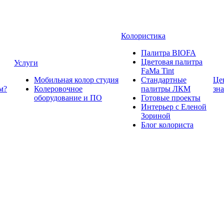
Колористика
Палитра BIOFA
Цветовая палитра
Услуги
FaMa Tint
Мобильная колор студия
Стандартные
Це
м?
Колеровочное
палитры ЛКМ
зн
оборудование и ПО
Готовые проекты
Интерьер с Еленой
Зориной
Блог колориста