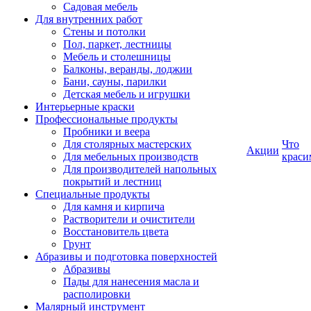
Садовая мебель
Для внутренних работ
Стены и потолки
Пол, паркет, лестницы
Мебель и столешницы
Балконы, веранды, лоджии
Бани, сауны, парилки
Детская мебель и игрушки
Интерьерные краски
Профессиональные продукты
Пробники и веера
Для столярных мастерских
Что
Акции
Для мебельных производств
краси
Для производителей напольных
покрытий и лестниц
Специальные продукты
Для камня и кирпича
Растворители и очистители
Восстановитель цвета
Грунт
Абразивы и подготовка поверхностей
Абразивы
Пады для нанесения масла и
располировки
Малярный инструмент