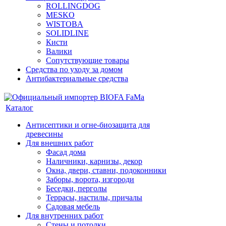
ROLLINGDOG
MESKO
WISTOBA
SOLIDLINE
Кисти
Валики
Сопутствующие товары
Средства по уходу за домом
Антибактериальные средства
Каталог
Антисептики и огне-биозащита для
древесины
Для внешних работ
Фасад дома
Наличники, карнизы, декор
Окна, двери, ставни, подоконники
Заборы, ворота, изгороди
Беседки, перголы
Террасы, настилы, причалы
Садовая мебель
Для внутренних работ
Стены и потолки