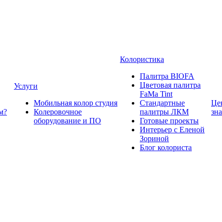
Колористика
Палитра BIOFA
Цветовая палитра
Услуги
FaMa Tint
Мобильная колор студия
Стандартные
Це
м?
Колеровочное
палитры ЛКМ
зн
оборудование и ПО
Готовые проекты
Интерьер с Еленой
Зориной
Блог колориста