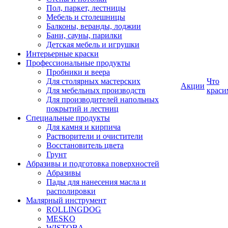
Пол, паркет, лестницы
Мебель и столешницы
Балконы, веранды, лоджии
Бани, сауны, парилки
Детская мебель и игрушки
Интерьерные краски
Профессиональные продукты
Пробники и веера
Для столярных мастерских
Что
Акции
Для мебельных производств
краси
Для производителей напольных
покрытий и лестниц
Специальные продукты
Для камня и кирпича
Растворители и очистители
Восстановитель цвета
Грунт
Абразивы и подготовка поверхностей
Абразивы
Пады для нанесения масла и
располировки
Малярный инструмент
ROLLINGDOG
MESKO
WISTOBA