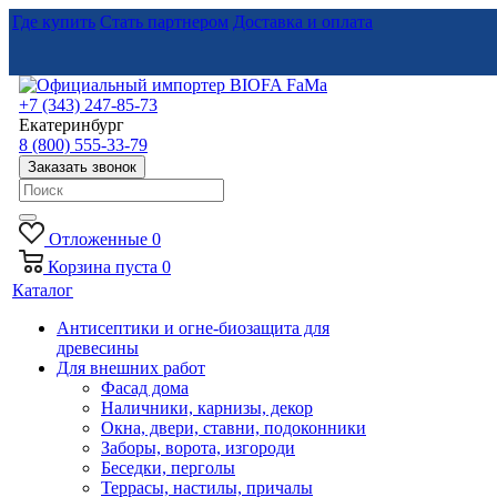
Где купить
Стать партнером
Доставка и оплата
+7 (343) 247-85-73
Екатеринбург
8 (800) 555-33-79
Заказать звонок
Отложенные
0
Корзина
пуста
0
Каталог
Антисептики и огне-биозащита для
древесины
Для внешних работ
Фасад дома
Наличники, карнизы, декор
Окна, двери, ставни, подоконники
Заборы, ворота, изгороди
Беседки, перголы
Террасы, настилы, причалы