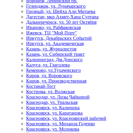
Воронеж, Ленинский пр.
Геленджик, ул. Луначарского
Грозный, ул. Шейха Али Митаева
Дагестан, мкр Ахмет-Хана Султана
Дальнереченск, ул. 50 лет Октября
Иваново, ул. Рабфаковская
Ижевск, ТЦ "Мой Порт"
Иркутск, Декабрьских Событий
Иркутск, ул. Академическая
Казань, ул. Журналистов
Казань, ул. Сибирский тракт
Калининград, Дм.Донского
Калуга, ул. Глаголева
Кемерово, ул.Тухачевского
Киров, ул. Воровского
Киров, ул. Производственная
Костанай-Тест
Кострома, ул. Волжская
Краснодар, ул. Лизы Чайкиной
Краснодар, ул. Уральская
Красноярск, ул. Калинина
Красноярск, ул. Каратанова
Красноярск, ул. Красноярский рабочий
Красноярск, ул. Михаила Годенко
Красноярск, ул. Молокова