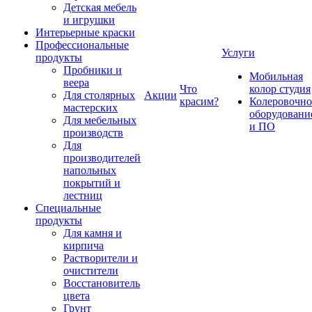
Детская мебель
и игрушки
Интерьерные краски
Профессиональные
Услуги
продукты
Пробники и
Мобильная
веера
Что
колор студия
Для столярных
Акции
красим?
Колеровочно
мастерских
оборудовани
Для мебельных
и ПО
производств
Для
производителей
напольных
покрытий и
лестниц
Специальные
продукты
Для камня и
кирпича
Растворители и
очистители
Восстановитель
цвета
Грунт