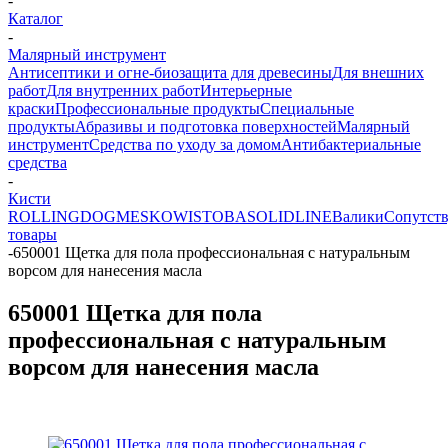
-
Каталог
-
Малярный инструмент
Антисептики и огне-биозащита для древесины
Для внешних
работ
Для внутренних работ
Интерьерные
краски
Профессиональные продукты
Специальные
продукты
Абразивы и подготовка поверхностей
Малярный
инструмент
Средства по уходу за домом
Антибактериальные
средства
-
Кисти
ROLLINGDOG
MESKO
WISTOBA
SOLIDLINE
Валики
Сопутст
товары
-
650001 Щетка для пола профессиональная с натуральным
ворсом для нанесения масла
650001 Щетка для пола
профессиональная с натуральным
ворсом для нанесения масла