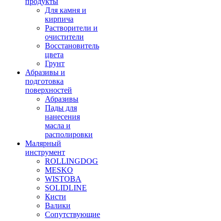
продукты
Для камня и
кирпича
Растворители и
очистители
Восстановитель
цвета
Грунт
Абразивы и
подготовка
поверхностей
Абразивы
Пады для
нанесения
масла и
располировки
Малярный
инструмент
ROLLINGDOG
MESKO
WISTOBA
SOLIDLINE
Кисти
Валики
Сопутствующие