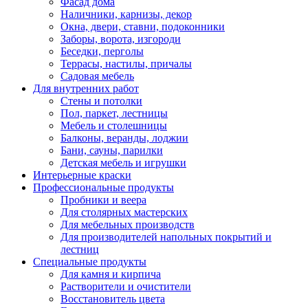
Фасад дома
Наличники, карнизы, декор
Окна, двери, ставни, подоконники
Заборы, ворота, изгороди
Беседки, перголы
Террасы, настилы, причалы
Садовая мебель
Для внутренних работ
Стены и потолки
Пол, паркет, лестницы
Мебель и столешницы
Балконы, веранды, лоджии
Бани, сауны, парилки
Детская мебель и игрушки
Интерьерные краски
Профессиональные продукты
Пробники и веера
Для столярных мастерских
Для мебельных производств
Для производителей напольных покрытий и
лестниц
Специальные продукты
Для камня и кирпича
Растворители и очистители
Восстановитель цвета