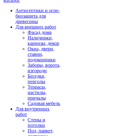
Каталог
Антисептики и огне-
биозащита для
древесины
Для внешних работ
Фасад дома
Наличники,
карнизы, декор
Окна, двери,
ставни,
подоконники
Заборы, ворота,
изгороди
Беседки,
перголы
Террасы,
настилы,
причалы
Садовая мебель
Для внутренних
работ
Стены и
потолки
Пол, паркет,