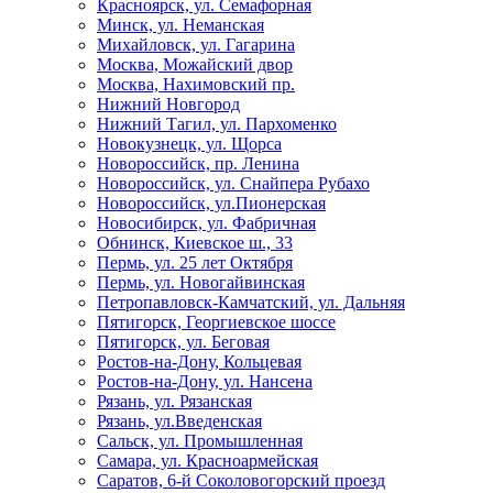
Красноярск, ул. Семафорная
Минск, ул. Неманская
Михайловск, ул. Гагарина
Москва, Можайский двор
Москва, Нахимовский пр.
Нижний Новгород
Нижний Тагил, ул. Пархоменко
Новокузнецк, ул. Щорса
Новороссийск, пр. Ленина
Новороссийск, ул. Снайпера Рубахо
Новороссийск, ул.Пионерская
Новосибирск, ул. Фабричная
Обнинск, Киевское ш., 33
Пермь, ул. 25 лет Октября
Пермь, ул. Новогайвинская
Петропавловск-Камчатский, ул. Дальняя
Пятигорск, Георгиевское шоссе
Пятигорск, ул. Беговая
Ростов-на-Дону, Кольцевая
Ростов-на-Дону, ул. Нансена
Рязань, ул. Рязанская
Рязань, ул.Введенская
Сальск, ул. Промышленная
Самара, ул. Красноармейская
Саратов, 6-й Соколовогорский проезд