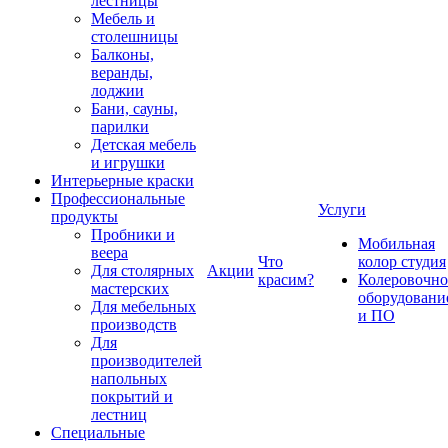
лестницы
Мебель и
столешницы
Балконы,
веранды,
лоджии
Бани, сауны,
парилки
Детская мебель
и игрушки
Интерьерные краски
Профессиональные
Услуги
продукты
Пробники и
Мобильная
веера
Что
колор студия
Для столярных
Акции
красим?
Колеровочно
мастерских
оборудовани
Для мебельных
и ПО
производств
Для
производителей
напольных
покрытий и
лестниц
Специальные