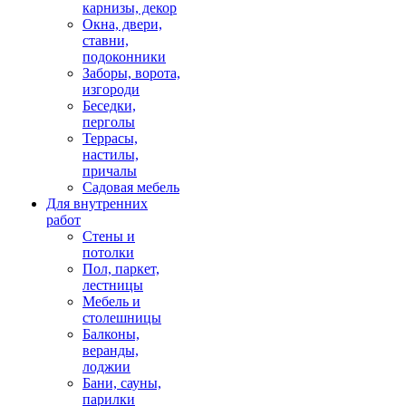
карнизы, декор
Окна, двери,
ставни,
подоконники
Заборы, ворота,
изгороди
Беседки,
перголы
Террасы,
настилы,
причалы
Садовая мебель
Для внутренних
работ
Стены и
потолки
Пол, паркет,
лестницы
Мебель и
столешницы
Балконы,
веранды,
лоджии
Бани, сауны,
парилки