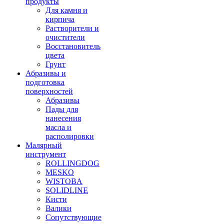
продукты
Для камня и
кирпича
Растворители и
очистители
Восстановитель
цвета
Грунт
Абразивы и
подготовка
поверхностей
Абразивы
Пады для
нанесения
масла и
располировки
Малярный
инструмент
ROLLINGDOG
MESKO
WISTOBA
SOLIDLINE
Кисти
Валики
Сопутствующие