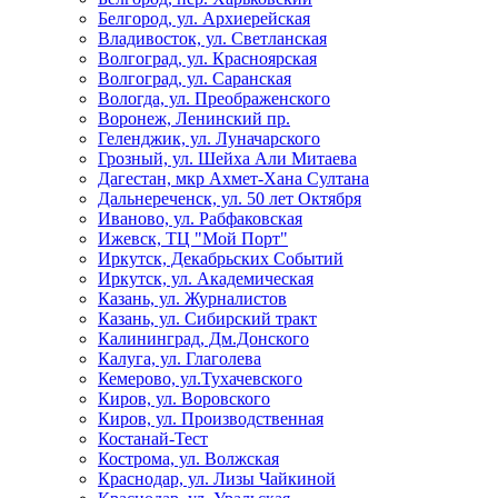
Белгород, ул. Архиерейская
Владивосток, ул. Светланская
Волгоград, ул. Красноярская
Волгоград, ул. Саранская
Вологда, ул. Преображенского
Воронеж, Ленинский пр.
Геленджик, ул. Луначарского
Грозный, ул. Шейха Али Митаева
Дагестан, мкр Ахмет-Хана Султана
Дальнереченск, ул. 50 лет Октября
Иваново, ул. Рабфаковская
Ижевск, ТЦ "Мой Порт"
Иркутск, Декабрьских Событий
Иркутск, ул. Академическая
Казань, ул. Журналистов
Казань, ул. Сибирский тракт
Калининград, Дм.Донского
Калуга, ул. Глаголева
Кемерово, ул.Тухачевского
Киров, ул. Воровского
Киров, ул. Производственная
Костанай-Тест
Кострома, ул. Волжская
Краснодар, ул. Лизы Чайкиной