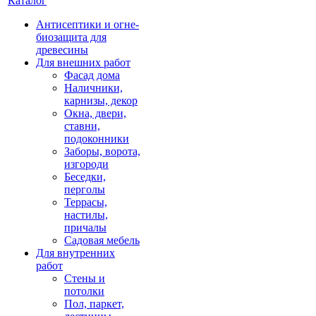
Каталог
Антисептики и огне-
биозащита для
древесины
Для внешних работ
Фасад дома
Наличники,
карнизы, декор
Окна, двери,
ставни,
подоконники
Заборы, ворота,
изгороди
Беседки,
перголы
Террасы,
настилы,
причалы
Садовая мебель
Для внутренних
работ
Стены и
потолки
Пол, паркет,