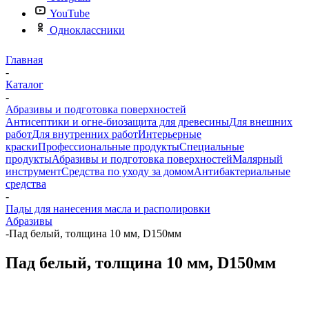
YouTube
Одноклассники
Главная
-
Каталог
-
Абразивы и подготовка поверхностей
Антисептики и огне-биозащита для древесины
Для внешних
работ
Для внутренних работ
Интерьерные
краски
Профессиональные продукты
Специальные
продукты
Абразивы и подготовка поверхностей
Малярный
инструмент
Средства по уходу за домом
Антибактериальные
средства
-
Пады для нанесения масла и располировки
Абразивы
-
Пад белый, толщина 10 мм, D150мм
Пад белый, толщина 10 мм, D150мм