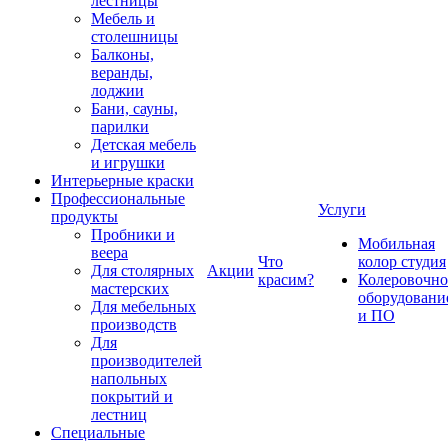
лестницы
Мебель и
столешницы
Балконы,
веранды,
лоджии
Бани, сауны,
парилки
Детская мебель
и игрушки
Интерьерные краски
Профессиональные
Услуги
продукты
Пробники и
Мобильная
веера
Что
колор студия
Для столярных
Акции
красим?
Колеровочно
мастерских
оборудовани
Для мебельных
и ПО
производств
Для
производителей
напольных
покрытий и
лестниц
Специальные