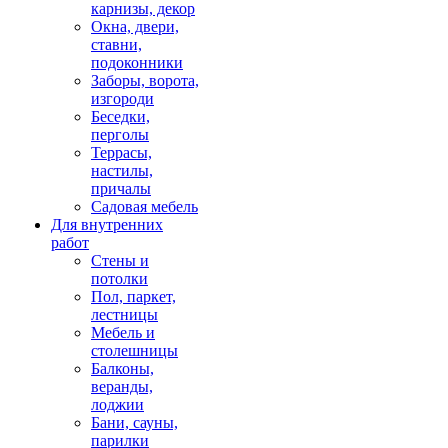
карнизы, декор
Окна, двери,
ставни,
подоконники
Заборы, ворота,
изгороди
Беседки,
перголы
Террасы,
настилы,
причалы
Садовая мебель
Для внутренних
работ
Стены и
потолки
Пол, паркет,
лестницы
Мебель и
столешницы
Балконы,
веранды,
лоджии
Бани, сауны,
парилки