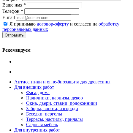
Ваше имя
*
Телефон
*
E-mail
Я принимаю
договор-оферту
и согласен на
обработку
персональных данных
Рекомендуем
Антисептики и огне-биозащита для древесины
Для внешних работ
Фасад дома
Наличники, карнизы, декор
Окна, двери, ставни, подоконники
Заборы, ворота, изгороди
Беседки, перголы
Террасы, настилы, причалы
Садовая мебель
Для внутренних работ