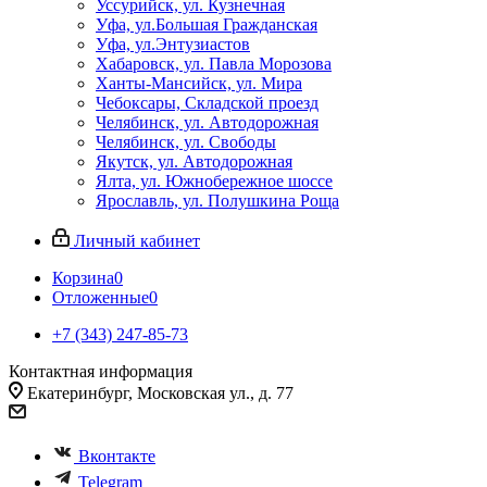
Уссурийск, ул. Кузнечная
Уфа, ул.Большая Гражданская
Уфа, ул.Энтузиастов
Хабаровск, ул. Павла Морозова
Ханты-Мансийск, ул. Мира
Чебоксары, Складской проезд
Челябинск, ул. Автодорожная
Челябинск, ул. Свободы
Якутск, ул. Автодорожная
Ялта, ул. Южнобережное шоссе
Ярославль, ул. Полушкина Роща
Личный кабинет
Корзина
0
Отложенные
0
+7 (343) 247-85-73
Контактная информация
Екатеринбург, Московская ул., д. 77
Вконтакте
Telegram