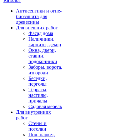
Каталог
Антисептики и огне-
биозащита для
древесины
Для внешних работ
Фасад дома
Наличники,
карнизы, декор
Окна, двери,
ставни,
подоконники
Заборы, ворота,
изгороди
Беседки,
перголы
Террасы,
настилы,
причалы
Садовая мебель
Для внутренних
работ
Стены и
потолки
Пол, паркет,