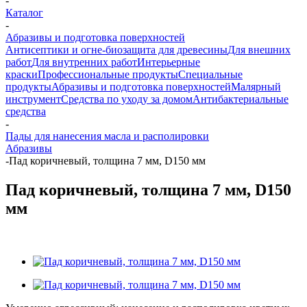
-
Каталог
-
Абразивы и подготовка поверхностей
Антисептики и огне-биозащита для древесины
Для внешних
работ
Для внутренних работ
Интерьерные
краски
Профессиональные продукты
Специальные
продукты
Абразивы и подготовка поверхностей
Малярный
инструмент
Средства по уходу за домом
Антибактериальные
средства
-
Пады для нанесения масла и располировки
Абразивы
-
Пад коричневый, толщина 7 мм, D150 мм
Пад коричневый, толщина 7 мм, D150
мм