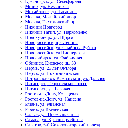
Красноярск, ул. Семафорная
Минск, ул. Неманская
Михайловск, ул. Гагарина
Москва, Можайский двор
Москва, Нахимовский пр.
Нижний Новгород
Нижний Тагил, ул. Пархоменко
Новокузнецк, ул. Щорса
Новороссийск, пр. Ленина
Новороссийск, ул. Снайпера Рубахо
Новороссийск, ул.Пионерская
Новосибирск, ул. Фабричная
Обнинск, Киевское ш., 33
Пермь, ул. 25 лет Октября
Пермь, ул. Новогайвинская
Петропавловск-Камчатский, ул. Дальняя
Пятигорск, Георгиевское шоссе
Пятигорск, ул. Беговая
Ростов-на-Дону, Кольцевая
Ростов-на-Дону, ул. Нансена
Рязань, ул. Рязанская
Рязань, ул.Введенская
Сальск, ул. Промышленная
Самара, ул. Красноармейская
Саратов, 6-й Соколовогорский проезд