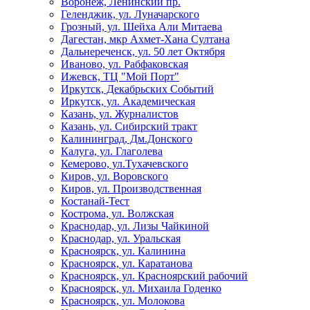
Воронеж, Ленинский пр.
Геленджик, ул. Луначарского
Грозный, ул. Шейха Али Митаева
Дагестан, мкр Ахмет-Хана Султана
Дальнереченск, ул. 50 лет Октября
Иваново, ул. Рабфаковская
Ижевск, ТЦ "Мой Порт"
Иркутск, Декабрьских Событий
Иркутск, ул. Академическая
Казань, ул. Журналистов
Казань, ул. Сибирский тракт
Калининград, Дм.Донского
Калуга, ул. Глаголева
Кемерово, ул.Тухачевского
Киров, ул. Воровского
Киров, ул. Производственная
Костанай-Тест
Кострома, ул. Волжская
Краснодар, ул. Лизы Чайкиной
Краснодар, ул. Уральская
Красноярск, ул. Калинина
Красноярск, ул. Каратанова
Красноярск, ул. Красноярский рабочий
Красноярск, ул. Михаила Годенко
Красноярск, ул. Молокова