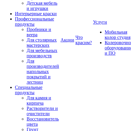
Детская мебель
и игрушки
Интерьерные краски
Профессиональные
Услуги
продукты
Пробники и
Мобильная
веера
Что
колор студия
Для столярных
Акции
красим?
Колеровочно
мастерских
оборудовани
Для мебельных
и ПО
производств
Для
производителей
напольных
покрытий и
лестниц
Специальные
продукты
Для камня и
кирпича
Растворители и
очистители
Восстановитель
цвета
Грунт