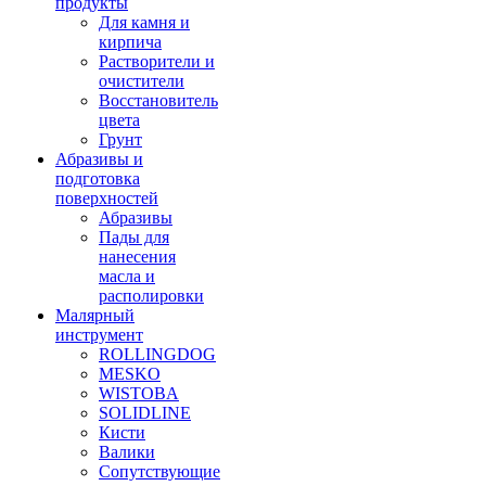
продукты
Для камня и
кирпича
Растворители и
очистители
Восстановитель
цвета
Грунт
Абразивы и
подготовка
поверхностей
Абразивы
Пады для
нанесения
масла и
располировки
Малярный
инструмент
ROLLINGDOG
MESKO
WISTOBA
SOLIDLINE
Кисти
Валики
Сопутствующие