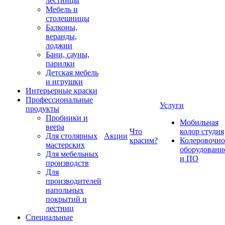
лестницы
Мебель и
столешницы
Балконы,
веранды,
лоджии
Бани, сауны,
парилки
Детская мебель
и игрушки
Интерьерные краски
Профессиональные
Услуги
продукты
Пробники и
Мобильная
веера
Что
колор студия
Для столярных
Акции
красим?
Колеровочно
мастерских
оборудовани
Для мебельных
и ПО
производств
Для
производителей
напольных
покрытий и
лестниц
Специальные