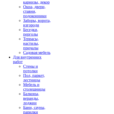
карнизы, декор
Окна, двери,
ставни,
подоконники
Заборы, ворота,
изгороди
Беседки,
перголы
Террасы,
настилы,
причалы
Садовая мебель
Для внутренних
работ
Стены и
потолки
Пол, паркет,
лестницы
Мебель и
столешницы
Балконы,
веранды,
лоджии
Бани, сауны,
парилки