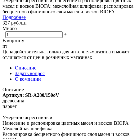
Умеренно агрессивный; нанесение и располировка цветных
масел и восков BIOFA; межслойная шлифовка; располировка
бесцветного финишного слоя масел и восков BIOFA
Подробнее
327
руб.
/шт
Много
-
+
В корзину
rrr
Цена действительна только для интернет-магазина и может
отличаться от цен в розничных магазинах
Описание
Задать вопрос
О компании
Описание
Артикул: SR-А280/150oV
древесина
паркет
Умеренно агрессивный
Нанесение и располировка цветных масел и восков BIOFA
Межслойная шлифовка
Располировка бесцветного финишного слоя масел и восков