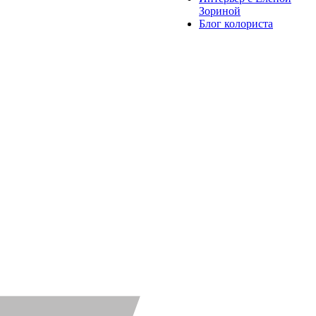
Зориной
Блог колориста