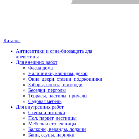
Каталог
Антисептики и огне-биозащита для
древесины
Для внешних работ
Фасад дома
Наличники, карнизы, декор
Окна, двери, ставни, подоконники
Заборы, ворота, изгороди
Беседки, перголы
Террасы, настилы, причалы
Садовая мебель
Для внутренних работ
Стены и потолки
Пол, паркет, лестницы
Мебель и столешницы
Балконы, веранды, лоджии
Бани, сауны, парилки