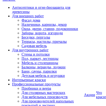
Антисептики и огне-биозащита для
древесины
Для внешних работ
Фасад дома
Наличники, карнизы, декор
Окна, двери, ставни, подоконники
Заборы, ворота, изгороди
Беседки, перголы
Террасы, настилы, причалы
Садовая мебель
Для внутренних работ
Стены и потолки
Пол, паркет, лестницы
Мебель и столешницы
Балконы, веранды, лоджии
Бани, сауны, парилки
Детская мебель и игрушки
Интерьерные краски
Профессиональные продукты
Пробники и веера
Для столярных мастерских
Что
Акции
Для мебельных производств
краси
Для производителей напольных
покрытий и лестниц