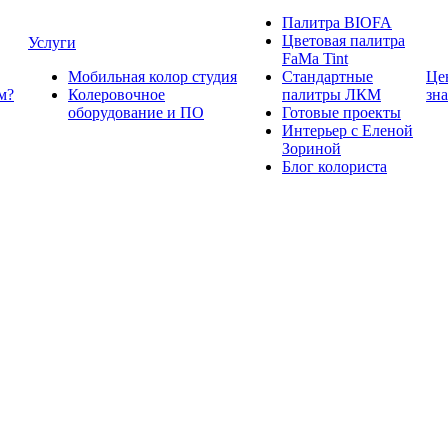
Палитра BIOFA
Цветовая палитра
Услуги
FaMa Tint
Мобильная колор студия
Стандартные
Це
м?
Колеровочное
палитры ЛКМ
зн
оборудование и ПО
Готовые проекты
Интерьер с Еленой
Зориной
Блог колориста