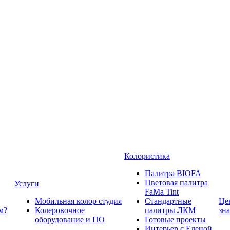
Колористика
Палитра BIOFA
Цветовая палитра
Услуги
FaMa Tint
Мобильная колор студия
Стандартные
Це
м?
Колеровочное
палитры ЛКМ
зн
оборудование и ПО
Готовые проекты
Интерьер с Еленой