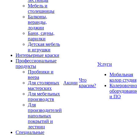
лестницы
Мебель и
столешницы
Балконы,
веранды,
лоджии
Бани, сауны,
парилки
Детская мебель
и игрушки
Интерьерные краски
Профессиональные
Услуги
продукты
Пробники и
Мобильная
веера
Что
колор студия
Для столярных
Акции
красим?
Колеровочно
мастерских
оборудовани
Для мебельных
и ПО
производств
Для
производителей
напольных
покрытий и
лестниц
Специальные