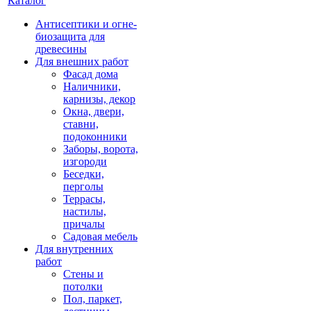
Каталог
Антисептики и огне-
биозащита для
древесины
Для внешних работ
Фасад дома
Наличники,
карнизы, декор
Окна, двери,
ставни,
подоконники
Заборы, ворота,
изгороди
Беседки,
перголы
Террасы,
настилы,
причалы
Садовая мебель
Для внутренних
работ
Стены и
потолки
Пол, паркет,