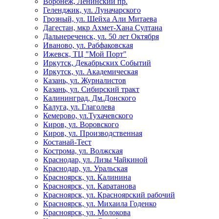
Воронеж, Ленинский пр.
Геленджик, ул. Луначарского
Грозный, ул. Шейха Али Митаева
Дагестан, мкр Ахмет-Хана Султана
Дальнереченск, ул. 50 лет Октября
Иваново, ул. Рабфаковская
Ижевск, ТЦ "Мой Порт"
Иркутск, Декабрьских Событий
Иркутск, ул. Академическая
Казань, ул. Журналистов
Казань, ул. Сибирский тракт
Калининград, Дм.Донского
Калуга, ул. Глаголева
Кемерово, ул.Тухачевского
Киров, ул. Воровского
Киров, ул. Производственная
Костанай-Тест
Кострома, ул. Волжская
Краснодар, ул. Лизы Чайкиной
Краснодар, ул. Уральская
Красноярск, ул. Калинина
Красноярск, ул. Каратанова
Красноярск, ул. Красноярский рабочий
Красноярск, ул. Михаила Годенко
Красноярск, ул. Молокова