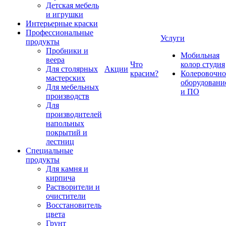
Детская мебель
и игрушки
Интерьерные краски
Профессиональные
Услуги
продукты
Пробники и
Мобильная
веера
Что
колор студия
Для столярных
Акции
красим?
Колеровочно
мастерских
оборудовани
Для мебельных
и ПО
производств
Для
производителей
напольных
покрытий и
лестниц
Специальные
продукты
Для камня и
кирпича
Растворители и
очистители
Восстановитель
цвета
Грунт