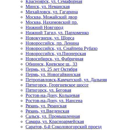
Красноярск, ул. Семафорная
Минск, ул. Неманская
Михайловск, ул. Гагарина
Москва, Можайский двор
Москва, Нахимовский пр.
Нижний Новгород
Нижний Тагил, ул. Пархоменко
Новокузнецк, ул. Щорса
Новороссийск, пр. Ленина
Новороссийск, ул. Снайпера Рубахо
Новороссийск, ул.Пионерская
Новосибирск, ул. Фабричная
Обнинск, Киевское ш., 33
Пермь, ул. 25 лет Октября
Пермь, ул. Новогайвинская
Петропавловск-Камчатский, ул. Дальняя
Пятигорск, Георгиевское шоссе
Пятигорск, ул. Беговая
Ростов-на-Дону, Кольцевая
Ростов-на-Дону, ул. Нансена
Рязань, ул. Рязанская
Рязань, ул.Введенская
Сальск, ул. Промышленная
Самара, ул. Красноармейская
Саратов, 6-й Соколовогорский проезд