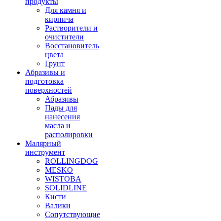
продукты
Для камня и
кирпича
Растворители и
очистители
Восстановитель
цвета
Грунт
Абразивы и
подготовка
поверхностей
Абразивы
Пады для
нанесения
масла и
располировки
Малярный
инструмент
ROLLINGDOG
MESKO
WISTOBA
SOLIDLINE
Кисти
Валики
Сопутствующие