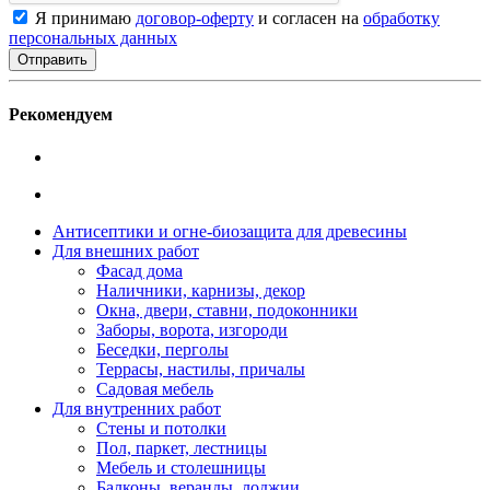
Я принимаю
договор-оферту
и согласен на
обработку
персональных данных
Рекомендуем
Антисептики и огне-биозащита для древесины
Для внешних работ
Фасад дома
Наличники, карнизы, декор
Окна, двери, ставни, подоконники
Заборы, ворота, изгороди
Беседки, перголы
Террасы, настилы, причалы
Садовая мебель
Для внутренних работ
Стены и потолки
Пол, паркет, лестницы
Мебель и столешницы
Балконы, веранды, лоджии