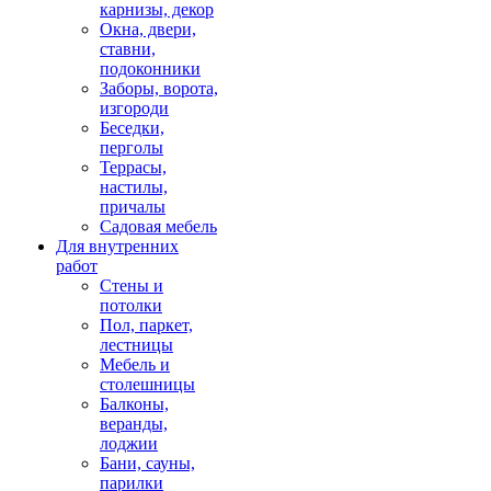
карнизы, декор
Окна, двери,
ставни,
подоконники
Заборы, ворота,
изгороди
Беседки,
перголы
Террасы,
настилы,
причалы
Садовая мебель
Для внутренних
работ
Стены и
потолки
Пол, паркет,
лестницы
Мебель и
столешницы
Балконы,
веранды,
лоджии
Бани, сауны,
парилки