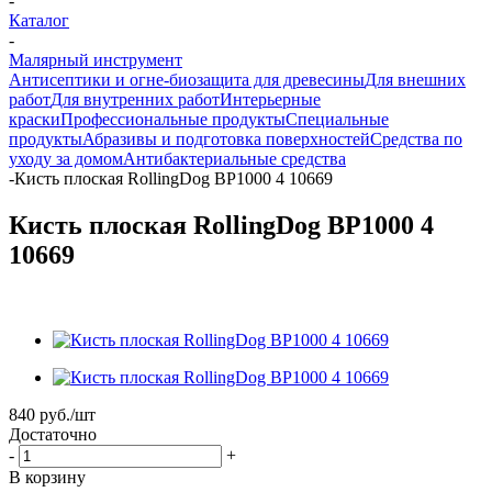
-
Каталог
-
Малярный инструмент
Антисептики и огне-биозащита для древесины
Для внешних
работ
Для внутренних работ
Интерьерные
краски
Профессиональные продукты
Специальные
продукты
Абразивы и подготовка поверхностей
Средства по
уходу за домом
Антибактериальные средства
-
Кисть плоская RollingDog BP1000 4 10669
Кисть плоская RollingDog BP1000 4
10669
840
руб.
/шт
Достаточно
-
+
В корзину