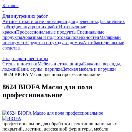
-
Каталог
-
Для внутренних работ
Антисептики и огне-биозащита для древесины
Для внешних
работ
Для внутренних работ
Интерьерные
краски
Профессиональные продукты
Специальные
продукты
Абразивы и подготовка поверхностей
Малярный
инструмент
Средства по уходу за домом
Антибактериальные
средства
-
Пол, паркет, лестницы
Стены и потолки
Мебель и столешницы
Балконы, веранды,
лоджии
Бани, сауны, парилки
Детская мебель и игрушки
-
8624 BIOFA Масло для пола профессиональное
8624 BIOFA Масло для пола
профессиональное
профессиональное для обработки всех типов напольных
покрытий, лестниц, деревянной фурнитуры, мебели,