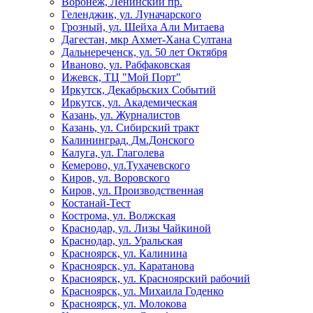
Воронеж, Ленинский пр.
Геленджик, ул. Луначарского
Грозный, ул. Шейха Али Митаева
Дагестан, мкр Ахмет-Хана Султана
Дальнереченск, ул. 50 лет Октября
Иваново, ул. Рабфаковская
Ижевск, ТЦ "Мой Порт"
Иркутск, Декабрьских Событий
Иркутск, ул. Академическая
Казань, ул. Журналистов
Казань, ул. Сибирский тракт
Калининград, Дм.Донского
Калуга, ул. Глаголева
Кемерово, ул.Тухачевского
Киров, ул. Воровского
Киров, ул. Производственная
Костанай-Тест
Кострома, ул. Волжская
Краснодар, ул. Лизы Чайкиной
Краснодар, ул. Уральская
Красноярск, ул. Калинина
Красноярск, ул. Каратанова
Красноярск, ул. Красноярский рабочий
Красноярск, ул. Михаила Годенко
Красноярск, ул. Молокова