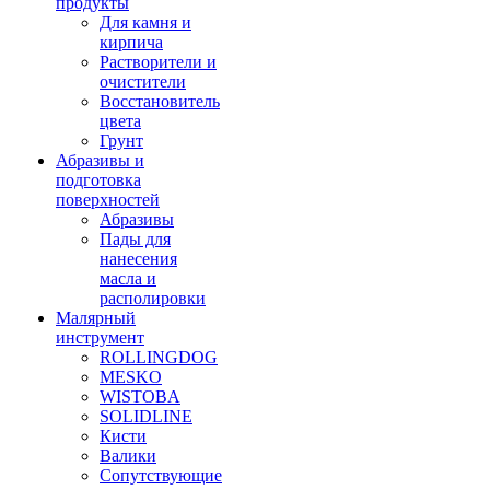
продукты
Для камня и
кирпича
Растворители и
очистители
Восстановитель
цвета
Грунт
Абразивы и
подготовка
поверхностей
Абразивы
Пады для
нанесения
масла и
располировки
Малярный
инструмент
ROLLINGDOG
MESKO
WISTOBA
SOLIDLINE
Кисти
Валики
Сопутствующие