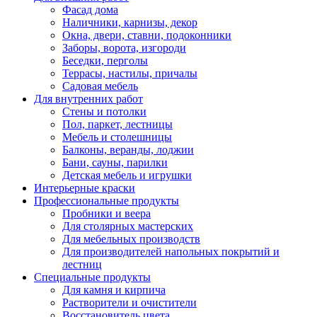
Фасад дома
Наличники, карнизы, декор
Окна, двери, ставни, подоконники
Заборы, ворота, изгороди
Беседки, перголы
Террасы, настилы, причалы
Садовая мебель
Для внутренних работ
Стены и потолки
Пол, паркет, лестницы
Мебель и столешницы
Балконы, веранды, лоджии
Бани, сауны, парилки
Детская мебель и игрушки
Интерьерные краски
Профессиональные продукты
Пробники и веера
Для столярных мастерских
Для мебельных производств
Для производителей напольных покрытий и
лестниц
Специальные продукты
Для камня и кирпича
Растворители и очистители
Восстановитель цвета