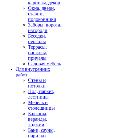
карнизы, декор
Окна, двери,
ставни,
подоконники
Заборы, ворота,
изгороди
Беседки,
перголы
Террасы,
настилы,
причалы
Садовая мебель
Для внутренних
работ
Стены и
потолки
Пол, паркет,
лестницы
Мебель и
столешницы
Балконы,
веранды,
лоджии
Бани, сауны,
парилки