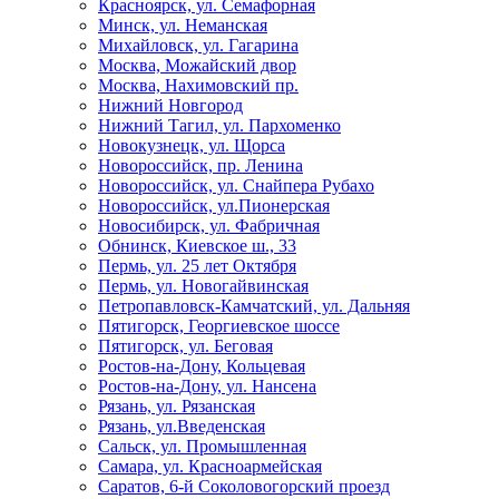
Красноярск, ул. Семафорная
Минск, ул. Неманская
Михайловск, ул. Гагарина
Москва, Можайский двор
Москва, Нахимовский пр.
Нижний Новгород
Нижний Тагил, ул. Пархоменко
Новокузнецк, ул. Щорса
Новороссийск, пр. Ленина
Новороссийск, ул. Снайпера Рубахо
Новороссийск, ул.Пионерская
Новосибирск, ул. Фабричная
Обнинск, Киевское ш., 33
Пермь, ул. 25 лет Октября
Пермь, ул. Новогайвинская
Петропавловск-Камчатский, ул. Дальняя
Пятигорск, Георгиевское шоссе
Пятигорск, ул. Беговая
Ростов-на-Дону, Кольцевая
Ростов-на-Дону, ул. Нансена
Рязань, ул. Рязанская
Рязань, ул.Введенская
Сальск, ул. Промышленная
Самара, ул. Красноармейская
Саратов, 6-й Соколовогорский проезд