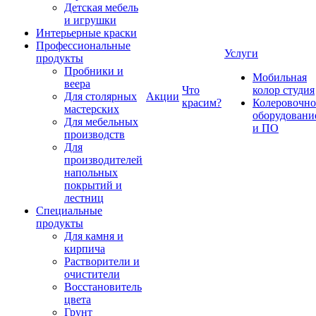
Детская мебель
и игрушки
Интерьерные краски
Профессиональные
Услуги
продукты
Пробники и
Мобильная
веера
Что
колор студия
Для столярных
Акции
красим?
Колеровочно
мастерских
оборудовани
Для мебельных
и ПО
производств
Для
производителей
напольных
покрытий и
лестниц
Специальные
продукты
Для камня и
кирпича
Растворители и
очистители
Восстановитель
цвета
Грунт