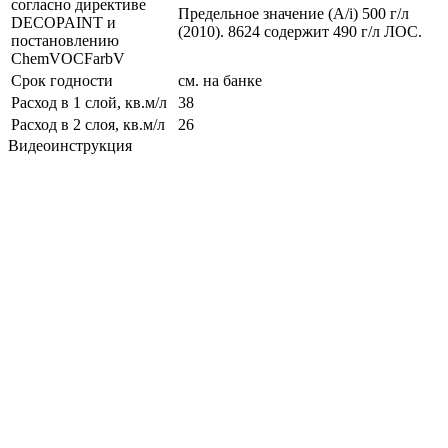
согласно директиве
Предельное значение (А/i) 500 г/л
DECOPAINT и
(2010). 8624 содержит 490 г/л ЛОС.
постановлению
ChemVOCFarbV
Срок годности
см. на банке
Расход в 1 слой, кв.м/л
38
Расход в 2 слоя, кв.м/л
26
Видеоинструкция