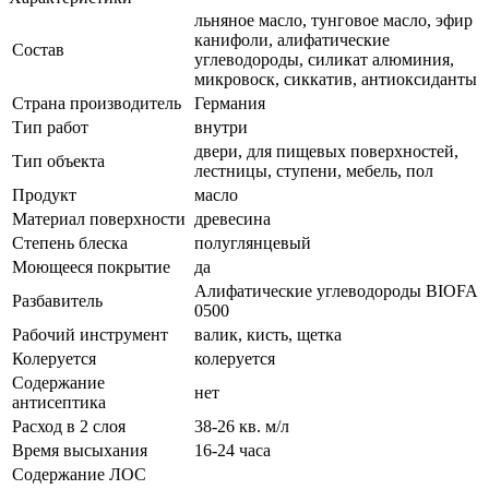
льняное масло, тунговое масло, эфир
канифоли, алифатические
Состав
углеводороды, силикат алюминия,
микровоск, сиккатив, антиоксиданты
Страна производитель
Германия
Тип работ
внутри
двери, для пищевых поверхностей,
Тип объекта
лестницы, ступени, мебель, пол
Продукт
масло
Материал поверхности
древесина
Степень блеска
полуглянцевый
Моющееся покрытие
да
Алифатические углеводороды BIOFA
Разбавитель
0500
Рабочий инструмент
валик, кисть, щетка
Колеруется
колеруется
Содержание
нет
антисептика
Расход в 2 слоя
38-26 кв. м/л
Время высыхания
16-24 часа
Содержание ЛОС