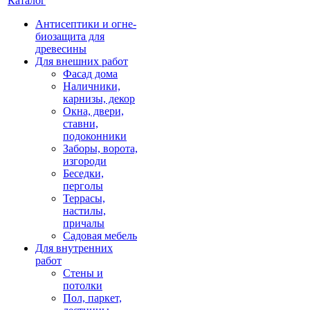
Каталог
Антисептики и огне-
биозащита для
древесины
Для внешних работ
Фасад дома
Наличники,
карнизы, декор
Окна, двери,
ставни,
подоконники
Заборы, ворота,
изгороди
Беседки,
перголы
Террасы,
настилы,
причалы
Садовая мебель
Для внутренних
работ
Стены и
потолки
Пол, паркет,