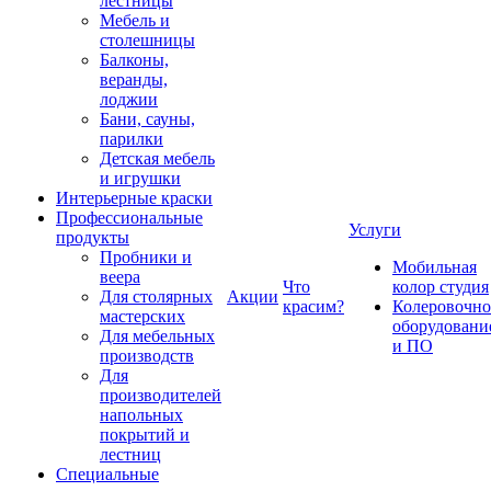
лестницы
Мебель и
столешницы
Балконы,
веранды,
лоджии
Бани, сауны,
парилки
Детская мебель
и игрушки
Интерьерные краски
Профессиональные
Услуги
продукты
Пробники и
Мобильная
веера
Что
колор студия
Для столярных
Акции
красим?
Колеровочно
мастерских
оборудовани
Для мебельных
и ПО
производств
Для
производителей
напольных
покрытий и
лестниц
Специальные