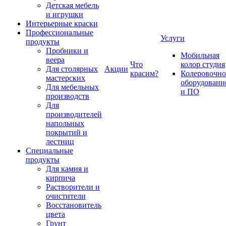
Детская мебель
и игрушки
Интерьерные краски
Профессиональные
Услуги
продукты
Пробники и
Мобильная
веера
Что
колор студия
Для столярных
Акции
красим?
Колеровочно
мастерских
оборудовани
Для мебельных
и ПО
производств
Для
производителей
напольных
покрытий и
лестниц
Специальные
продукты
Для камня и
кирпича
Растворители и
очистители
Восстановитель
цвета
Грунт