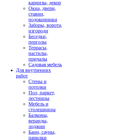
карнизы, декор
Окна, двери,
ставни,
подоконники
Заборы, ворота,
изгороди
Беседки,
перголы
Террасы,
настилы,
причалы
Садовая мебель
Для внутренних
работ
Стены и
потолки
Пол, паркет,
лестницы
Мебель и
столешницы
Балконы,
веранды,
лоджии
Бани, сауны,
парилки