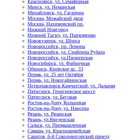
Красноярск, ул. Семафорная
Минск, ул. Неманская
Михайловск, ул. Гагарина
Москва, Можайский двор
Москва, Нахимовский пр.
Нижний Новгород
Нижний Тагил, ул. Пархоменко
Новокузнецк, ул. Щорса
Новороссийск, пр. Ленина
Новороссийск, ул. Снайпера Рубахо
Новороссийск, ул.Пионерская
Новосибирск, ул. Фабричная
Обнинск, Киевское ш., 33
Пермь, ул. 25 лет Октября
Пермь, ул. Новогайвинская
Петропавловск-Камчатский, ул. Дальняя
Пятигорск, Георгиевское шоссе
Пятигорск, ул. Беговая
Ростов-на-Дону, Кольцевая
Ростов-на-Дону, ул. Нансена
Рязань, ул. Рязанская
Рязань, ул.Введенская
Сальск, ул. Промышленная
Самара, ул. Красноармейская
Саратов, 6-й Соколовогорский проезд