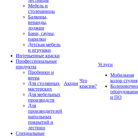
лестницы
Мебель и
столешницы
Балконы,
веранды,
лоджии
Бани, сауны,
парилки
Детская мебель
и игрушки
Интерьерные краски
Профессиональные
Услуги
продукты
Пробники и
Мобильная
веера
Что
колор студия
Для столярных
Акции
красим?
Колеровочно
мастерских
оборудовани
Для мебельных
и ПО
производств
Для
производителей
напольных
покрытий и
лестниц
Специальные