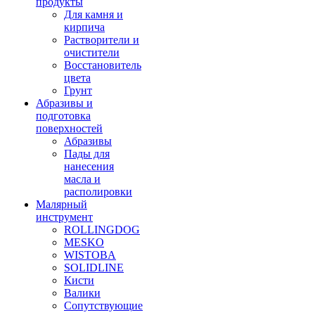
продукты
Для камня и
кирпича
Растворители и
очистители
Восстановитель
цвета
Грунт
Абразивы и
подготовка
поверхностей
Абразивы
Пады для
нанесения
масла и
располировки
Малярный
инструмент
ROLLINGDOG
MESKO
WISTOBA
SOLIDLINE
Кисти
Валики
Сопутствующие