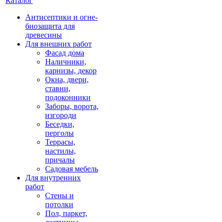
Каталог
Антисептики и огне-
биозащита для
древесины
Для внешних работ
Фасад дома
Наличники,
карнизы, декор
Окна, двери,
ставни,
подоконники
Заборы, ворота,
изгороди
Беседки,
перголы
Террасы,
настилы,
причалы
Садовая мебель
Для внутренних
работ
Стены и
потолки
Пол, паркет,