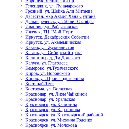
Воронеж, Ленинский пр.
Геленджик, ул. Луначарского
Грозный, ул. Шейха Али Митаева
Дагестан, мкр Ахмет-Хана Султана
Дальнереченск, ул. 50 лет Октября
Иваново, ул. Рабфаковская
Ижевск, ТЦ "Мой Порт"
Иркутск, Декабрьских Событий
Иркутск, ул. Академическая
Казань, ул. Журналистов
Казань, ул. Сибирский тракт
Калининград, Дм.Донского
Калуга, ул. Глаголева
Кемерово, ул.Тухачевского
Киров, ул. Воровского
Киров, ул. Производственная
Костанай-Тест
Кострома, ул. Волжская
Краснодар, ул. Лизы Чайкиной
Краснодар, ул. Уральская
Красноярск, ул. Калинина
Красноярск, ул. Каратанова
Красноярск, ул. Красноярский рабочий
Красноярск, ул. Михаила Годенко
Красноярск, ул. Молокова