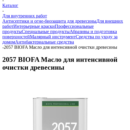
-
Каталог
-
Для внутренних работ
Антисептики и огне-биозащита для древесины
Для внешних
работ
Интерьерные краски
Профессиональные
продукты
Специальные продукты
Абразивы и подготовка
поверхностей
Малярный инструмент
Средства по уходу за
домом
Антибактериальные средства
-
2057 BIOFA Масло для интенсивной очистки древесины
2057 BIOFA Масло для интенсивной
очистки древесины