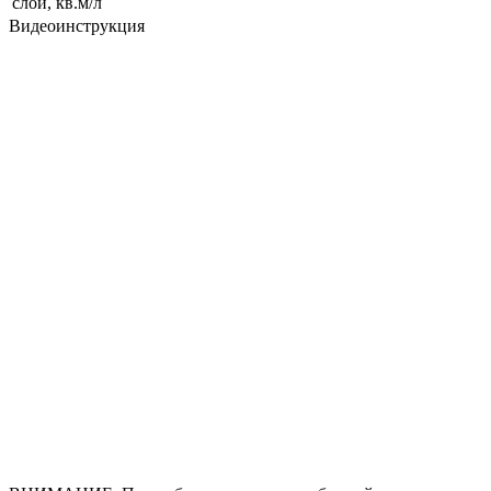
слой, кв.м/л
Видеоинструкция