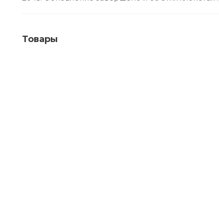
Товары
2043M BIOFA Масло защитное для наружных ра
Много