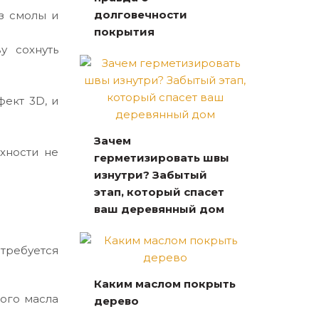
долговечности
з смолы и
покрытия
у сохнуть
ект 3D, и
Зачем
хности не
герметизировать швы
изнутри? Забытый
этап, который спасет
ваш деревянный дом
требуется
Каким маслом покрыть
ного масла
дерево