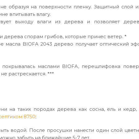
не образуя на поверхности пленку. Защитный слой и
ине впитывать влагу.
вует выходу влаги из дерева и позволяет дерев
и дерева спорам грибов, которые принес ветер. *
е масла BIOFA 2043 дерево получает оптический эфф
е покрывалась маслами BIOFA, перешлифовка повер
не растрескается. ***
и на таких породах дерева как сосна, ель и кедр, 
септиком 8750
;
мыть водой. После просушки нанести один слой цвет
можно забыть на ближайшие 5-7 лет.