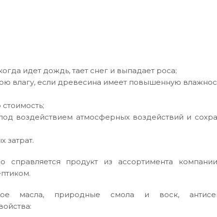
огда идет дождь, тает снег и выпадает роса;
нюю влагу, если древесина имеет повышенную влажнос
 стоимость;
 под воздействием атмосферных воздействий и сохра
 затрат.
о справляется продукт из ассортимента компан
ептиком.
ое масла, природные смола и воск, антисеп
войства: