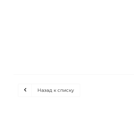
Грунт-антисептик 8750 Biofa Professional Line 
Много
Назад к списку