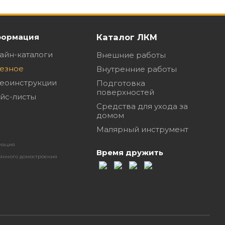
ормация
Каталог ЛКМ
айн-каталоги
Внешние работы
езное
Внутренние работы
еоинструкции
Подготовка
поверхностей
йс-листы
Средства для ухода за
домом
Малярный инструмент
иация
Время дружить
янного домостроения