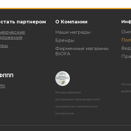
 стать партнером
О Компании
Инф
Онл
мерческие
Наши награды
дложения
Пол
Бренды
еры
Вид
Фирменные магазины
BIOFA
Пра
Ассоц
дерев
Международная
ассоциация производителей
натуральных строительных
материалов