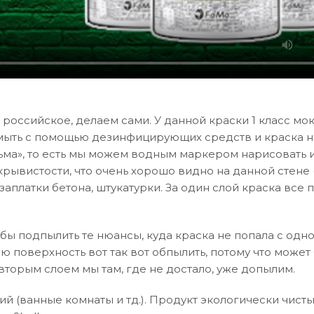
 российское, делаем сами. У данной краски 1 класс мо
е мыть с помощью дезинфицирующих средств и краска н
сьма», то есть мы можем водным маркером нарисовать 
крывистости, что очень хорошо видно на данной стене 
 заплатки бетона, штукатурки. За один слой краска все
бы подпылить те нюансы, куда краска не попала с одно
 поверхность вот так вот обпылить, потому что может
 вторым слоем мы там, где не достало, уже допылим.
 (ванные комнаты и тд.). Продукт экологически чисты