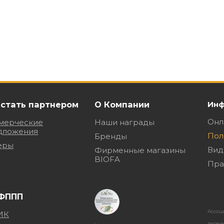
 стать партнером
О Компании
Инф
Онл
мерческие
Наши награды
дложения
Пол
Бренды
еры
Вид
Фирменные магазины
BIOFA
Пра
Ассоц
дерев