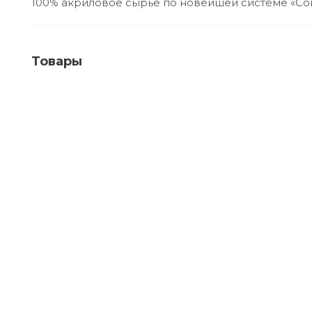
100% акриловое сырье по новейшей системе «Core
Товары
Фасадная краска FAMA PAINT FRONT FACADE
Много