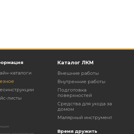
ормация
Каталог ЛКМ
айн-каталоги
Внешние работы
езное
Внутренние работы
еоинструкции
Подготовка
поверхностей
йс-листы
Средства для ухода за
домом
Малярный инструмент
иация
Время дружить
янного домостроения