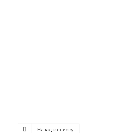
Акриловая матовая краска FAMA PAINT HANDY
Много
Назад к списку