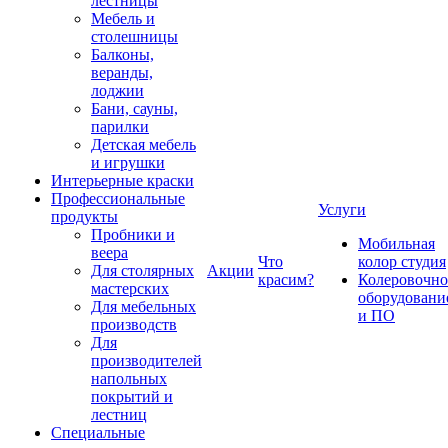
лестницы
Мебель и
столешницы
Балконы,
веранды,
лоджии
Бани, сауны,
парилки
Детская мебель
и игрушки
Интерьерные краски
Профессиональные
Услуги
продукты
Пробники и
Мобильная
веера
Что
колор студия
Для столярных
Акции
красим?
Колеровочно
мастерских
оборудовани
Для мебельных
и ПО
производств
Для
производителей
напольных
покрытий и
лестниц
Специальные