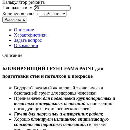
Калькулятор ремонта
Площадь, кв. м
Количество слоев
Рассчитать
Описание
Характеристики
Задать вопрос
О компании
Описание
БЛОКИРУЮЩИЙ ГРУНТ FAMA PAINT для
подготовки
стен и потолков к покраске
Водоразбавляемый акриловый экологически
безопасный грунт для здоровья человека;
Предназначен
для подготовки крупнопористых и
ячеистых минеральных оснований
к нанесению
последующих технологических слоев;
Грунт д
ля наружных и внутренних работ
;
Хорошо
блокирует излишнюю впитывающую
способность пористых оснований
, связывает
«мелящие» слои;