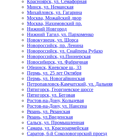
Красноярск, ул. Семафорная
Минск, ул. Неманская
Михайловск, ул. Гагарина
Москва, Можайский двор
Москва, Нахимовский пр.
Нижний Новгород
Нижний Тагил, ул. Пархоменко
Новокузнецк, ул. Щорса
Новороссийск, пр. Ленина
Новороссийск, ул. Снайпера Рубахо
Новороссийск, ул.Пионерская
Новосибирск, ул. Фабричная
Обнинск, Киевское ш., 33
Пермь, ул. 25 лет Октября
Пермь, ул. Новогайвинская
Петропавловск-Камчатский, ул. Дальняя
Пятигорск, Георгиевское шоссе
Пятигорск, ул. Беговая
Ростов-на-Дону, Кольцевая
Ростов-на-Дону, ул. Нансена
Рязань, ул. Рязанская
Рязань, ул.Введенская
Сальск, ул. Промышленная
Самара, ул. Красноармейская
Саратов, 6-й Соколовогорский проезд