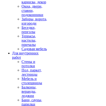
карнизы, декор
Окна, двери,
ставни,
подоконники
Заборы, ворота,
изгороди
Беседки,
перголы
Террасы,
настилы,
причалы
Садовая мебель
Для внутренних
работ
Стены и
потолки
Пол, паркет,
лестницы
Мебель и
столешницы
Балконы,
веранды,
лоджии
Бани, сауны,
парилки