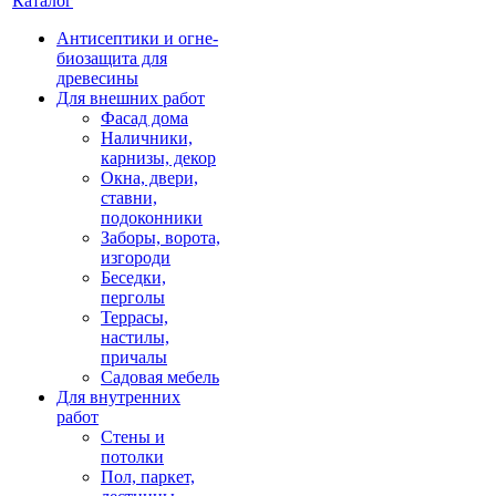
Каталог
Антисептики и огне-
биозащита для
древесины
Для внешних работ
Фасад дома
Наличники,
карнизы, декор
Окна, двери,
ставни,
подоконники
Заборы, ворота,
изгороди
Беседки,
перголы
Террасы,
настилы,
причалы
Садовая мебель
Для внутренних
работ
Стены и
потолки
Пол, паркет,