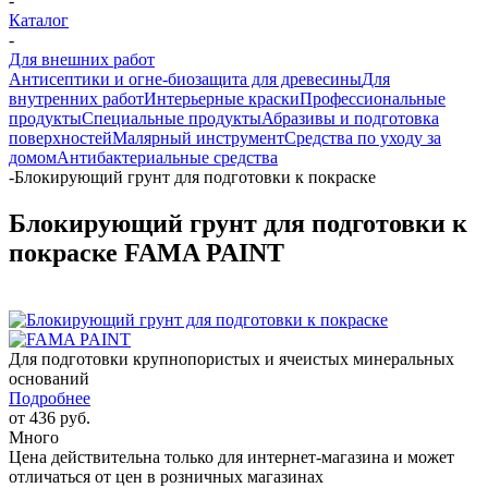
-
Каталог
-
Для внешних работ
Антисептики и огне-биозащита для древесины
Для
внутренних работ
Интерьерные краски
Профессиональные
продукты
Специальные продукты
Абразивы и подготовка
поверхностей
Малярный инструмент
Средства по уходу за
домом
Антибактериальные средства
-
Блокирующий грунт для подготовки к покраске
Блокирующий грунт для подготовки к
покраске FAMA PAINT
Для подготовки крупнопористых и ячеистых минеральных
оснований
Подробнее
от
436 руб.
Много
Цена действительна только для интернет-магазина и может
отличаться от цен в розничных магазинах