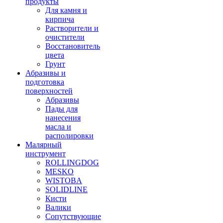
продукты
Для камня и
кирпича
Растворители и
очистители
Восстановитель
цвета
Грунт
Абразивы и
подготовка
поверхностей
Абразивы
Пады для
нанесения
масла и
располировки
Малярный
инструмент
ROLLINGDOG
MESKO
WISTOBA
SOLIDLINE
Кисти
Валики
Сопутствующие