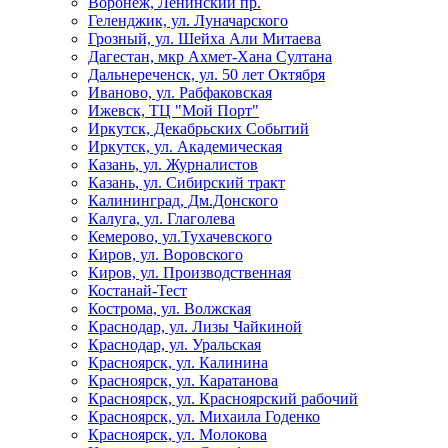
Воронеж, Ленинский пр.
Геленджик, ул. Луначарского
Грозный, ул. Шейха Али Митаева
Дагестан, мкр Ахмет-Хана Султана
Дальнереченск, ул. 50 лет Октября
Иваново, ул. Рабфаковская
Ижевск, ТЦ "Мой Порт"
Иркутск, Декабрьских Событий
Иркутск, ул. Академическая
Казань, ул. Журналистов
Казань, ул. Сибирский тракт
Калининград, Дм.Донского
Калуга, ул. Глаголева
Кемерово, ул.Тухачевского
Киров, ул. Воровского
Киров, ул. Производственная
Костанай-Тест
Кострома, ул. Волжская
Краснодар, ул. Лизы Чайкиной
Краснодар, ул. Уральская
Красноярск, ул. Калинина
Красноярск, ул. Каратанова
Красноярск, ул. Красноярский рабочий
Красноярск, ул. Михаила Годенко
Красноярск, ул. Молокова