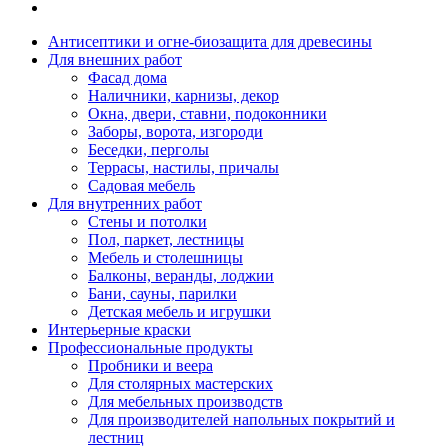
Антисептики и огне-биозащита для древесины
Для внешних работ
Фасад дома
Наличники, карнизы, декор
Окна, двери, ставни, подоконники
Заборы, ворота, изгороди
Беседки, перголы
Террасы, настилы, причалы
Садовая мебель
Для внутренних работ
Стены и потолки
Пол, паркет, лестницы
Мебель и столешницы
Балконы, веранды, лоджии
Бани, сауны, парилки
Детская мебель и игрушки
Интерьерные краски
Профессиональные продукты
Пробники и веера
Для столярных мастерских
Для мебельных производств
Для производителей напольных покрытий и
лестниц