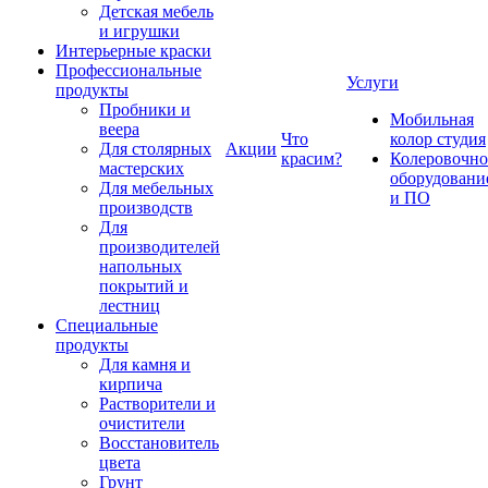
Детская мебель
и игрушки
Интерьерные краски
Профессиональные
Услуги
продукты
Пробники и
Мобильная
веера
Что
колор студия
Для столярных
Акции
красим?
Колеровочно
мастерских
оборудовани
Для мебельных
и ПО
производств
Для
производителей
напольных
покрытий и
лестниц
Специальные
продукты
Для камня и
кирпича
Растворители и
очистители
Восстановитель
цвета
Грунт