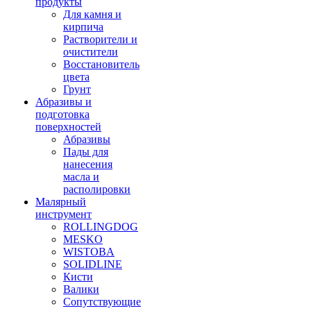
продукты
Для камня и
кирпича
Растворители и
очистители
Восстановитель
цвета
Грунт
Абразивы и
подготовка
поверхностей
Абразивы
Пады для
нанесения
масла и
располировки
Малярный
инструмент
ROLLINGDOG
MESKO
WISTOBA
SOLIDLINE
Кисти
Валики
Сопутствующие