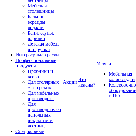
лестницы
Мебель и
столешницы
Балконы,
веранды,
лоджии
Бани, сауны,
парилки
Детская мебель
и игрушки
Интерьерные краски
Профессиональные
Услуги
продукты
Пробники и
Мобильная
веера
Что
колор студия
Для столярных
Акции
красим?
Колеровочно
мастерских
оборудовани
Для мебельных
и ПО
производств
Для
производителей
напольных
покрытий и
лестниц
Специальные