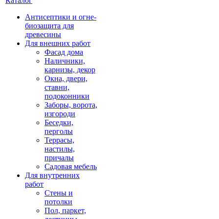
Каталог
Антисептики и огне-
биозащита для
древесины
Для внешних работ
Фасад дома
Наличники,
карнизы, декор
Окна, двери,
ставни,
подоконники
Заборы, ворота,
изгороди
Беседки,
перголы
Террасы,
настилы,
причалы
Садовая мебель
Для внутренних
работ
Стены и
потолки
Пол, паркет,