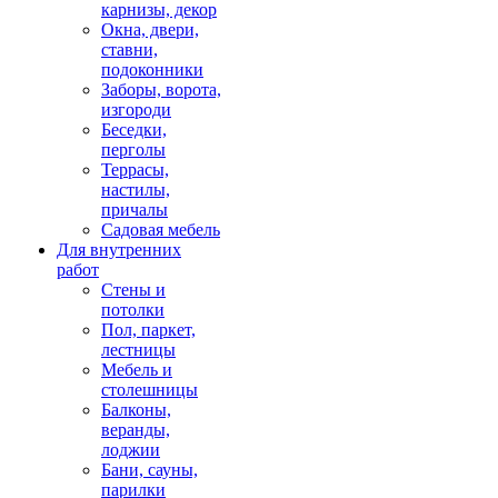
карнизы, декор
Окна, двери,
ставни,
подоконники
Заборы, ворота,
изгороди
Беседки,
перголы
Террасы,
настилы,
причалы
Садовая мебель
Для внутренних
работ
Стены и
потолки
Пол, паркет,
лестницы
Мебель и
столешницы
Балконы,
веранды,
лоджии
Бани, сауны,
парилки