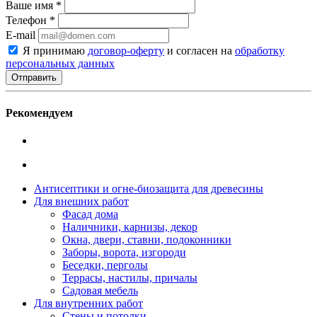
Ваше имя
*
Телефон
*
E-mail
Я принимаю
договор-оферту
и согласен на
обработку
персональных данных
Рекомендуем
Антисептики и огне-биозащита для древесины
Для внешних работ
Фасад дома
Наличники, карнизы, декор
Окна, двери, ставни, подоконники
Заборы, ворота, изгороди
Беседки, перголы
Террасы, настилы, причалы
Садовая мебель
Для внутренних работ
Стены и потолки