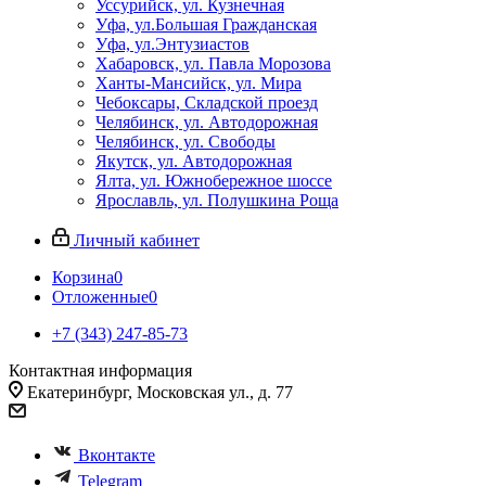
Уссурийск, ул. Кузнечная
Уфа, ул.Большая Гражданская
Уфа, ул.Энтузиастов
Хабаровск, ул. Павла Морозова
Ханты-Мансийск, ул. Мира
Чебоксары, Складской проезд
Челябинск, ул. Автодорожная
Челябинск, ул. Свободы
Якутск, ул. Автодорожная
Ялта, ул. Южнобережное шоссе
Ярославль, ул. Полушкина Роща
Личный кабинет
Корзина
0
Отложенные
0
+7 (343) 247-85-73
Контактная информация
Екатеринбург, Московская ул., д. 77
Вконтакте
Telegram