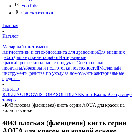
YouTube
Одноклассники
Главная
-
Каталог
-
Малярный инструмент
Антисептики и огне-биозащита для древесины
Для внешних
работ
Для внутренних работ
Интерьерные
краски
Профессиональные продукты
Специальные
продукты
Абразивы и подготовка поверхностей
Малярный
инструмент
Средства по уходу за домом
Антибактериальные
средства
-
MESKO
ROLLINGDOG
WISTOBA
SOLIDLINE
Кисти
Валики
Сопутству
товары
-
4843 плоская (флейцевая) кисть серии AQUA для красок на
водной основе
4843 плоская (флейцевая) кисть серии
AQUA для красок на водной основе