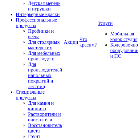
Детская мебель
и игрушки
Интерьерные краски
Профессиональные
Услуги
продукты
Пробники и
Мобильная
веера
Что
колор студия
Для столярных
Акции
красим?
Колеровочно
мастерских
оборудовани
Для мебельных
и ПО
производств
Для
производителей
напольных
покрытий и
лестниц
Специальные
продукты
Для камня и
кирпича
Растворители и
очистители
Восстановитель
цвета
Грунт