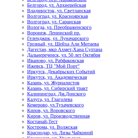
Белгород, ул. Архиерейская
Владивосток, ул. Светланская
Волгоград, ул. Красноярская
Волгоград, ул. Саранская
Вологда, ул. Преображенского
Воронеж, Ленинский пр.
Геленджик, ул. Луначарского
Грозный, ул. Шейха Али Митаева
Дагестан, мкр Ахмет-Хана Султана
Дальнереченск, ул. 50 лет Октября
Иваново, ул. Рабфаковская
Ижевск, ТЦ "Мой Порт"
Иркутск, Декабрьских Событий
Иркутск, ул. Академическая
Казань, ул. Журналистов
Казань, ул. Сибирский тракт
Калининград, Дм.Донского
Калуга, ул. Глаголева
Кемерово, ул.Тухачевского
Киров, ул. Воровского
Киров, ул. Производственная
Костанай-Тест
Кострома, ул. Волжская
Краснодар, ул. Лизы Чайкиной